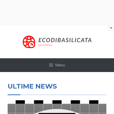
×
Vai
al
contenuto
Menu
ULTIME NEWS