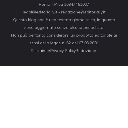
Roma - P.Iva 16947451007
legal@editorially.it - redazione@editorially.it
Questo blog non è una testata giornalistica, in quanto
viene aggiornato senza alcuna periodicità.
Non può pertanto considerarsi un prodotto editoriale ai
sensi della legge n. 62 del 07.03.2001
Disclaimer
Privacy Policy
Redazione